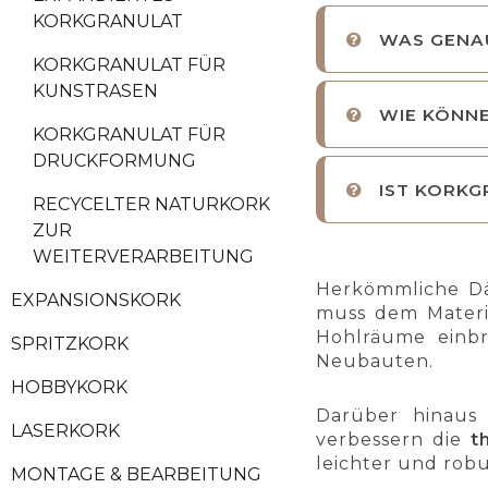
KORKGRANULAT
WAS GENA
KORKGRANULAT FÜR
KUNSTRASEN
WIE KÖNN
KORKGRANULAT FÜR
DRUCKFORMUNG
IST KORKG
RECYCELTER NATURKORK
ZUR
WEITERVERARBEITUNG
Herkömmliche Dä
EXPANSIONSKORK
muss dem Materi
Hohlräume einbr
SPRITZKORK
Neubauten.
HOBBYKORK
Darüber hinaus 
LASERKORK
verbessern die
t
leichter und rob
MONTAGE & BEARBEITUNG