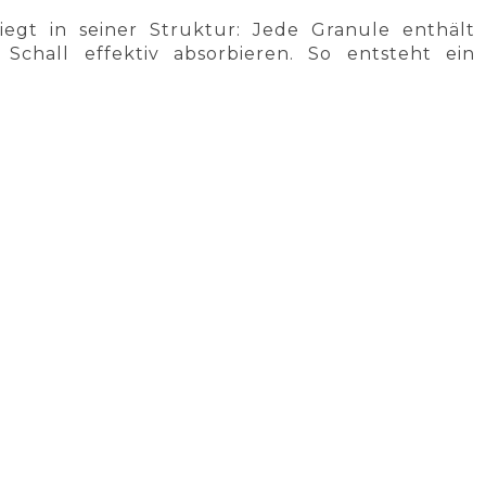
egt in seiner Struktur: Jede Granule enthält
chall effektiv absorbieren. So entsteht ein
ÄT
ZUFRIEDENHEITSGARANTIE