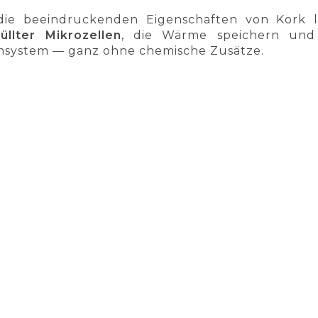
ie beeindruckenden Eigenschaften von Kork li
füllter Mikrozellen
, die Wärme speichern und S
msystem — ganz ohne chemische Zusätze.
TENLOSER VERSAND
HÖCHSTE QUALIT