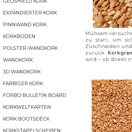
GEOSHIELD KORK
EXPANDIERTER KORK
PINNWAND KORK
Mühsam versuchst
KORKBODEN
zu starr, um si
Zuschneiden und 
POLSTER-WANDKORK
zurück.
Korkgran
wird – ob direkt 
WANDKORK
3D WANDKORK
FARBIGER KORK
FORBO BULLETIN BOARD
KORKWELTKARTEN
KORK BOOTSDECK
KORKSTAPELSCHEIBEN