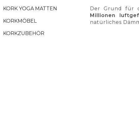
KORK YOGA MATTEN
Der Grund für d
Millionen luftge
KORKMÖBEL
natürliches Däm
KORKZUBEHÖR
FREISTEHENDE KORK-
PINNWAND
KORKRINDE
FLASCHENKORKEN
KORK MUSTER
SICHERE ZAHLUNGEN
KOS