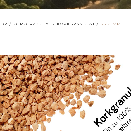
HOP
/
KORKGRANULAT
/
KORKGRANULAT
/
3 - 4 MM
m