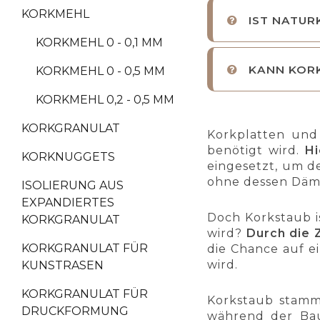
KORKMEHL
IST NATUR
KORKMEHL 0 - 0,1 MM
KANN KOR
KORKMEHL 0 - 0,5 MM
KORKMEHL 0,2 - 0,5 MM
KORKGRANULAT
Korkplatten und 
benötigt wird.
Hi
KORKNUGGETS
eingesetzt, um d
ohne dessen Dämm
ISOLIERUNG AUS
EXPANDIERTES
Doch Korkstaub i
KORKGRANULAT
wird?
Durch die 
KORKGRANULAT FÜR
die Chance auf e
wird.
KUNSTRASEN
KORKGRANULAT FÜR
Korkstaub stamm
DRUCKFORMUNG
während der Bau