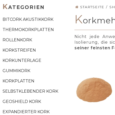
K
ATEGORIEN
STARTSEITE
/
S
K
orkmeh
BITCORK AKUSTIKKORK
THERMOKORKPLATTEN
Nicht jede Anwe
ROLLENKORK
Isolierung, die s
seiner feinsten 
KORKSTREIFEN
KORKUNTERLAGE
GUMMIKORK
KORKPLATTEN
SELBSTKLEBENDER KORK
GEOSHIELD KORK
EXPANDIERTER KORK