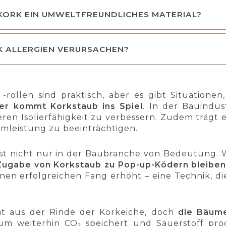
KORK EIN UMWELTFREUNDLICHES MATERIAL?
K ALLERGIEN VERURSACHEN?
-rollen sind praktisch, aber es gibt Situationen,
er kommt Korkstaub ins Spiel
. In der Bauindus
eren Isolierfähigkeit zu verbessern. Zudem trägt 
leistung zu beeinträchtigen.
st nicht nur in der Baubranche von Bedeutung. W
Zugabe von Korkstaub zu Pop-up-Ködern bleiben
inen erfolgreichen Fang erhöht – eine Technik, di
t aus der Rinde der Korkeiche, doch
die Bäume
m weiterhin CO₂ speichert und Sauerstoff prod