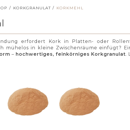
HOP
/
KORKGRANULAT
/
KORKMEHL
l
ndung erfordert Kork in Platten- oder Rollenf
ich mühelos in kleine Zwischenräume einfügt? Ein
Form
–
hochwertiges, feinkörniges Korkgranulat
.