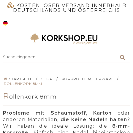
KOSTENLOSER VERSAND INNERHALB
DEUTSCHLANDS UND ÖSTERREICHS
/
/
/
STARTSEITE
SHOP
KORKROLLE METERWARE
ROLLENKORK 8MM
R
ollenkork 8mm
Probleme mit Schaumstoff
,
Karton
oder
anderen Materialien,
die keine Nadeln halten
?
Wir haben die ideale Lösung: die
8-mm-
Korkrolle
. Einfach eine Nadel hineinstecken