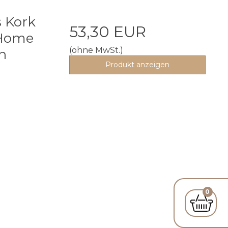
s Kork
53,30 EUR
 Home
(ohne MwSt.)
n
Produkt anzeigen
0