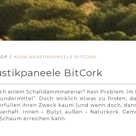
HOP
/
KORK-AKUSTIKPANEELE BITCORK
stikpaneele BitCork
ch einem Schalldämmmaterial? Kein Problem. Im 
undermittel“. Doch wirklich etwas zu finden, da
erfüllen ihren Zweck kaum (und wenn doch, dann
rhaft. Innen – Butyl, außen – Naturkork. Gemei
n Schaum erreichen kann.