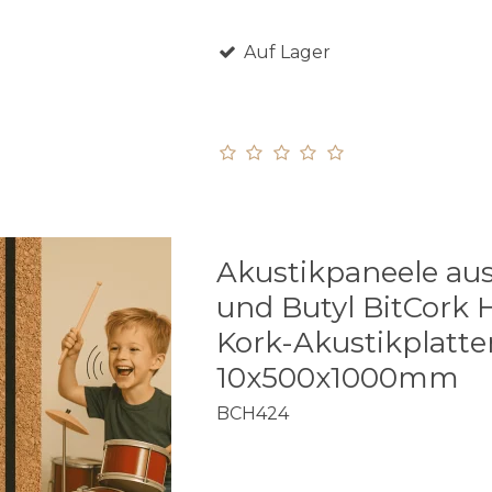
Auf Lager
Akustikpaneele au
und Butyl BitCork
Kork-Akustikplatte
10x500x1000mm
BCH424