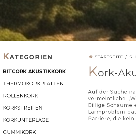
K
ATEGORIEN
STARTSEITE
/
S
K
ork-Aku
BITCORK AKUSTIKKORK
THERMOKORKPLATTEN
Auf der Suche na
ROLLENKORK
vermeintliche „W
Billige Schäume 
KORKSTREIFEN
Lärmproblem daue
Barriere, die kei
KORKUNTERLAGE
GUMMIKORK