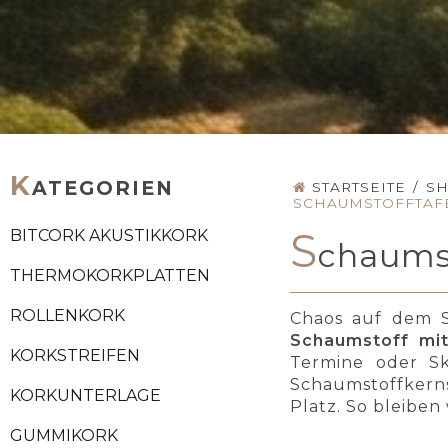
K
ATEGORIEN
STARTSEITE
/
S
SCHAUMSTOFFTAF
S
BITCORK AKUSTIKKORK
chaums
THERMOKORKPLATTEN
ROLLENKORK
Chaos auf dem S
Schaumstoff mi
KORKSTREIFEN
Termine oder Sk
Schaumstoffkern
KORKUNTERLAGE
Platz. So bleiben
GUMMIKORK