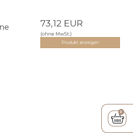
73,12 EUR
ine
(ohne MwSt.)
n
Produkt anzeigen
0