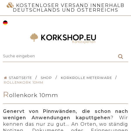
KOSTENLOSER VERSAND INNERHALB
DEUTSCHLANDS UND ÖSTERREICHS
/
/
/
STARTSEITE
SHOP
KORKROLLE METERWARE
ROLLENKORK 10MM
R
ollenkork 10mm
Genervt von Pinnwänden, die schon nach
wenigen Anwendungen kaputtgehen
? Wir
kennen das nur zu gut... An Orten, wo ständig
Notizen, Dokumente oder Erinnerungen