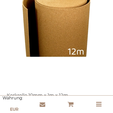
Korkrolle 10mm x 1m x 12m
Währung:
Cork Ministry
RK-10U