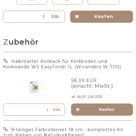
Stk.
Kaufen
Zubehör
Halbmatter Korklack für Korkböden und
Korkwände WS EasyFinish 1L (Wicanders W-700)
58,39 EUR
(einschl. MwSt.)
AUF LAGER
Kaufen
Stk.
9-teiliges Farbrollenset 18 cm - komplettes Kit
zum Kleben von Naturkorkfliesen!