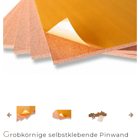
G
robkörnige selbstklebende Pinwand