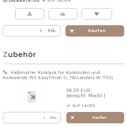
LAGERSTATUS:
AUF LAGER
Stk.
Kaufen
Zubehör
Halbmatter Korklack für Korkböden und
Korkwände WS EasyFinish 1L (Wicanders W-700)
58,39 EUR
(einschl. MwSt.)
AUF LAGER
Kaufen
Stk.