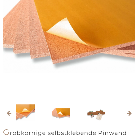
G
robkörnige selbstklebende Pinwand