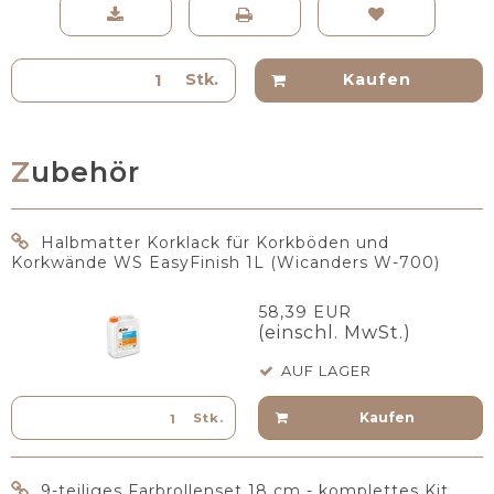
Stk.
Kaufen
Zubehör
Halbmatter Korklack für Korkböden und
Korkwände WS EasyFinish 1L (Wicanders W-700)
58,39 EUR
(einschl. MwSt.)
AUF LAGER
Kaufen
Stk.
9-teiliges Farbrollenset 18 cm - komplettes Kit