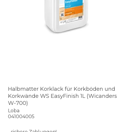
Halbmatter Korklack für Korkböden und
Korkwände WS EasyFinish 1L (Wicanders
W-700)
Loba
041004005
- sichere Zahlungen!