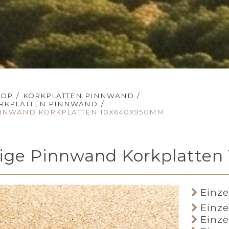
HOP
/
KORKPLATTEN PINNWAND
/
RKPLATTEN PINNWAND
/
NNWAND KORKPLATTEN 10X640X950MM
nige Pinnwand Korkplatte
Einzel
Einze
Einze