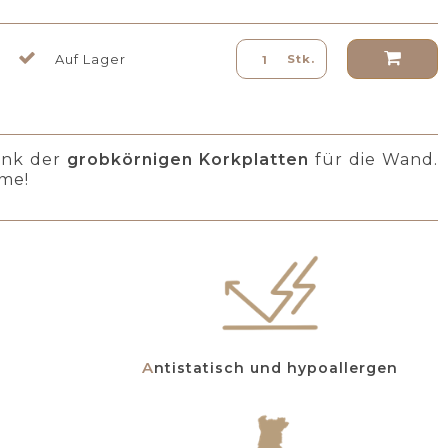
Auf Lager
Stk.
ank der
grobkörnigen Korkplatten
für die Wand.
rme!
Antistatisch und hypoallergen