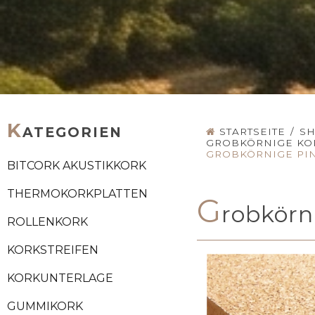
K
ATEGORIEN
STARTSEITE
/
S
GROBKÖRNIGE KO
GROBKÖRNIGE PI
BITCORK AKUSTIKKORK
THERMOKORKPLATTEN
G
robkör
ROLLENKORK
KORKSTREIFEN
KORKUNTERLAGE
GUMMIKORK