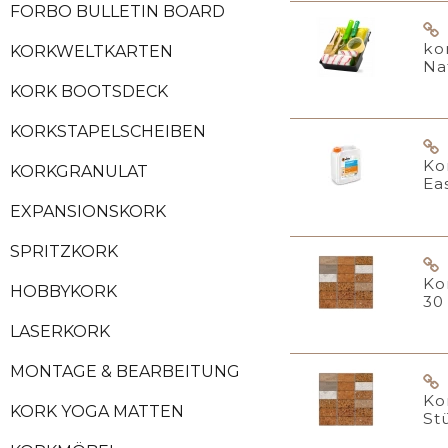
FORBO BULLETIN BOARD
ko
KORKWELTKARTEN
Na
KORK BOOTSDECK
KORKSTAPELSCHEIBEN
Ko
KORKGRANULAT
Ea
EXPANSIONSKORK
SPRITZKORK
Ko
HOBBYKORK
30
LASERKORK
MONTAGE & BEARBEITUNG
Ko
KORK YOGA MATTEN
St