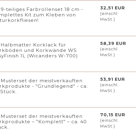
32,51 EUR
9-teiliges Farbrollenset 18 cm -
(einschl.
mplettes Kit zum Kleben von
MwSt.)
turkorkfliesen!
58,39 EUR
Halbmatter Korklack für
(einschl.
rkböden und Korkwände WS
MwSt.)
syFinish 1L (Wicanders W-700)
53,91 EUR
Musterset der meistverkauften
(einschl.
rkprodukte - "Grundlegend" - ca.
MwSt.)
 Stück.
70,15 EUR
Musterset der meistverkauften
(einschl.
rkprodukte – "Komplett" – ca. 40
MwSt.)
ück.